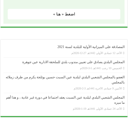
اضغط « هنا »
المصادقة على الميزانية الأولية للبلدية لسنة 2021
الأحد 12 جمادى الأولى 1442هـ 27-12-2020م
المجلس البلدي يصادق على تعيين مندوب بلدي للملحقة الادارية عين جوهرة
الخميس 10 رجب 1441هـ 5-3-2020م
العضو بالمجلس الشعبي البلدي لبلدية عين السبت حسين بوثلجة يكرم من طرف زملائه
بالمجلس
الأثنين 9 جمادى الآخرة 1441هـ 3-2-2020م
المجلس الشعبي البلدي لبلدية عين السبت يعقد اجتماعا في دورة غير عادية ، و هذا أهم
ما ميزه
الأحد 24 جمادى الأولى 1441هـ 19-1-2020م