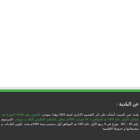
عن البلدية :
بلدية عين السبت أنشأت على إثر التقسيم الاداري لسنة 1984
وهذا بموجب
القانون رقم 84-09 المؤرخ في
جمادى الأولى عام 1404 هـ الموافق لـ 04 فبراير 1984م يتعلق بالتنظيم الإقليمي للبلاد
و بموجب
المرسوم
رقم 84 – 365 مؤرخ في 8 ربيع الأول عام 1405 هـ الموافق أول ديسمبر سنة 1984م يحدد تكوين البلديات و
مشتملاتها و حدودها الإقليمية