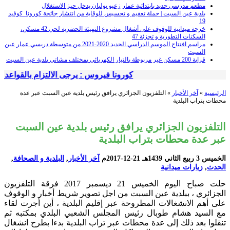
... .