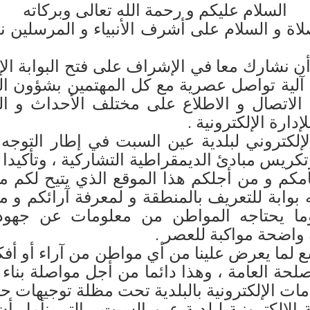
السلام عليكم و رحمة الله تعالى وبركاته
لاة و السلام على أشرف الأنبياء و المرسلين ن
ارك معا في الإشراف على فتح البوابة الإلك
 آلية تواصل عصرية مع كل المهتمين بشؤون البل
لاتصال و الاطلاع على مختلف الأحداث و ا
دارة الإلكترونية .
وني لبلدية عين السبت في إطار التوجه ا
تكريس مبادئ الديمقراطية التشاركية ، وتأكيدا
امكم و من أجلكم هذا الموقع الذي يتيح لكم م
 بوابة للتعريف بالمنطقة و لمعرفة آرائكم و 
 يحتاجه المواطن من معلومات عن جهود الب
 واضحة مواكبة للعصر .
 يعرض علينا من أي مواطن من آراء أو أفكا
صلحة العامة ، وهذا دائما من أجل مواصلة بن
ات الإلكترونية بالبلدية تحت مظلة توجيهات حكو
كترونية لبلدية عين السبت ، التي نأمل أن ت