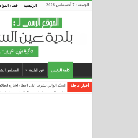
الجمعة : 7 أغسطس 2026
الرئيسية
فضاء الموا
كلمة الرئيس
عن البلدية
المجلس الشع
أخبار عاجلة
السيّد الوالي يشرف على اعطاء اشارة انطلاق انجاز مشروع التغ
والي ولاية سطيف السيد كمال عبلة يشرف على انطلاق مشروع ربط 510 عائلة 
كورونا
انطلاق أشغال مشروع ربط مشاتي منطقة عين
زيارة للمتحف البلدي ضمن فعاليات إحياء اليو
تلاميذ ابتدائية محمد حكيمي ببوكر عين السبت يختتمون عام 2020 بافتتاح
مطعم مدرسي جديد بابتدائية عمار زعيو بولبان
بلدية عين السبت | حملة تعقيم و تحسيس للوقاي
خرجة ميدانية للوقوف على أشغال مشروع التهيئة الحضرية لحي 42 مسكن، 