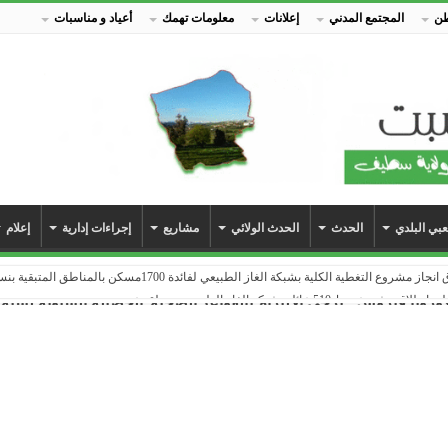
طن
المجتمع المدني
إعلانات
معلومات تهمك
أعياد و مناسبات
بي البلدي
الحدث
الحدث الولائي
مشاريع
إجراءات إدارية
إعلام
طية الكلية بشبكة الغاز الطبيعي لفائدة 1700مسكن بالمناطق المتبقية بنسبة 100٪
بشبكة الغاز الطبيعي بمنطقة عين جوهرة
 فيروس : يرجى الالتزام بالقواعد الصحية
الحصيلة السنوية لسنة 2021 Bilan des projets
 جوهرة بشبكة الغاز الطبيعي…
م الوطني للبلدية
 مطعمهم المدرسي الجديد
 يدخل حيز الاستغلال
ة من انتشار جائحة كورونا_كوفيد 19
السكنات التطورية و تجزئة 47