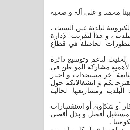
بينا محمد و على آله و صحبه
ترونية لبلدية عين السبت ،
دية ، و هذا لتقريب الإدارة
لتطورات الحاصلة في قطاع
لحثيث لدعم وتوسيع دائرة
 لأهمية مشاركة المواطن في
تابعة آخر مستجدات و أخبار
مقترحاتكم و انشغالاتكم حول
لدية ومشاريعها الحالية
ر أو شكاوي أو استفسارات
اء مستقبل أفضل و بذل أقصى
متنا .
ساهموا فيها بكل ما ترونه