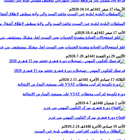
قرابة 200 مسكن غير مربوطة بالتيار الكهربائي بمختلف مشاتي بلدية عين السبت
الأربعاء 27 صفر 1442هـ 14-10-2020م
السلطات البلدية لبلدية عين السبت تناشد السيد والي ولاية سطيف لاطلاق أشغال مشروع قطاعي مسجل منذ سنة 2018 بقيمة أكثر من 4 ملايير سنتي
الأحد 17 صفر 1442هـ 4-10-2020م
غلق استعجالات العيادة متعددة الخدمات بعين السبت لحل مشكل مستشفى بني عز
الأثنين 29 ذو القعدة 1441هـ 20-7-2020م
فرصتك للتكوين المهني ، تسجيلات دورة فيفري تختتم يوم 15 فيفري 2020
الثلاثاء 17 جمادى الآخرة 1441هـ 11-2-2020م
دورة تكوينية لتركيب محطات VSAT على مستوى المدارس الإبتدائية
الأحد 2 شعبان 1440هـ 7-4-2019م
افتتاح دورة فيفري بمركز التكوين المهني بني عزيز
الأحد 19 جمادى الآخرة 1440هـ 24-2-2019م