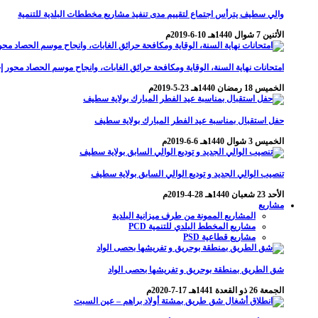
والي سطيف يترأس اجتماع لتقييم مدى تنفيذ مشاريع مخططات البلدية للتنمية
الأثنين 7 شوال 1440هـ 10-6-2019م
امتحانات نهاية السنة، الوقاية ومكافحة حرائق الغابات، وانجاح موسم الحصاد محور إ
الخميس 18 رمضان 1440هـ 23-5-2019م
حفل استقبال بمناسبة عيد الفطر المبارك بولاية سطيف
الخميس 3 شوال 1440هـ 6-6-2019م
تنصيب الوالي الجديد و توديع الوالي السابق بولاية سطيف
الأحد 23 شعبان 1440هـ 28-4-2019م
مشاريع
المشاريع الممونة من طرف ميزانية البلدية
مشاريع المخطط البلدي للتنمية PCD
مشاريع قطاعية PSD
شق الطريق بمنطقة بوحريق و تفريشها بحصى الواد
الجمعة 26 ذو القعدة 1441هـ 17-7-2020م