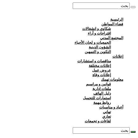
الجمعة : 7 أغسطس 2026
الرئيسية
فضاء المواطن
شكاوي و انشغالات
اقتراحات و آراء
المجتمع المدني
الجمعيات و لجان الأحياء
الشؤون الدينية
التكوين و التمهين
إعلانات
مناقصات و استشارات
إعلانات مختلفة
عروض عمل
إعلانات وفاة
معلومات تهمك
قوانين و مراسيم
ملفات إدارية
دليل الهاتف
استمارات للتحميل
روابط مهمة
أعياد و مناسبات
تهاني
تعازي
لقاءات و تجمعات