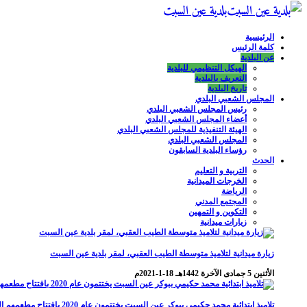
بلدية عين السبت
الرئيسية
كلمة الرئيس
عن البلدية
الهيكل التنظيمي للبلدية
التعريف بالبلدية
تاريخ البلدية
المجلس الشعبي البلدي
رئيس المجلس الشعبي البلدي
أعضاء المجلس الشعبي البلدي
الهيئة التنفيذية للمجلس الشعبي البلدي
المجلس الشعبي البلدي
رؤساء البلدية السابقون
الحدث
التربية و التعليم
الخرجات الميدانية
الرياضة
المجتمع المدني
التكوين و التمهين
زيارات ميدانية
زيارة ميدانية لتلاميذ متوسطة الطيب العقبي، لمقر بلدية عين السبت
الأثنين 5 جمادى الآخرة 1442هـ 18-1-2021م
تلاميذ ابتدائية محمد حكيمي ببوكر عين السبت يختتمون عام 2020 بافتتاح مطعمهم المدرسي الجديد