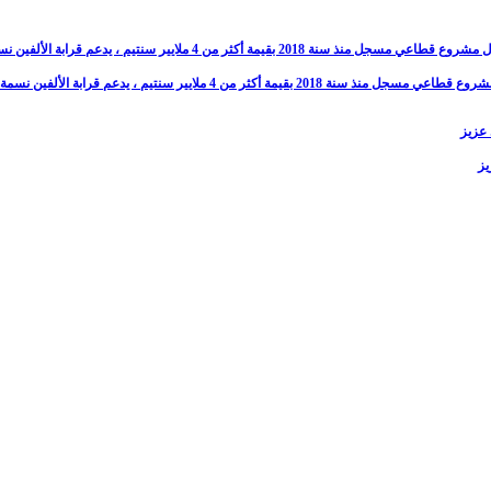
م ، يدعم قرابة الألفين نسمة ( 2000 ن ) بمياه الشرب
يز