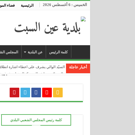
الخميس : 6 أغسطس 2026
الرئيسية
فضاء المو
كلمة الرئيس
عن البلدية
المجلس الشع
أخبار عاجلة
السيّد الوالي يشرف على اعطاء اشارة انطلاق انجاز مشروع التغ
والي ولاية سطيف السيد كمال عبلة يشرف على انطلاق مشروع ربط 510 عائلة 
كورونا فيرو
انطلاق أشغال مشروع ربط مشاتي منطقة عين
زيارة للمتحف البلدي ضمن فعاليات إحياء اليو
تلاميذ ابتدائية محمد حكيمي ببوكر عين السبت يختتمون عام 2020 بافتتاح
مطعم مدرسي جديد بابتدائية عمار زعيو بولبان
بلدية عين السبت | حملة تعقيم و تحسيس للوقاي
خرجة ميدانية للوقوف على أشغال مشروع التهيئة الحضرية لحي 42 مسكن، 
كلمة رئيس المجلس الشعبي البلدي
مراسم افتتاح الموسم الدراسي الجديد 2020-2021 من متوسطة دريسي عمار عين السبت
ـــــــ
قرابة 200 مسكن غير مربوطة بالتيار الكهربائي بمختلف مشاتي بلدية عين السبت