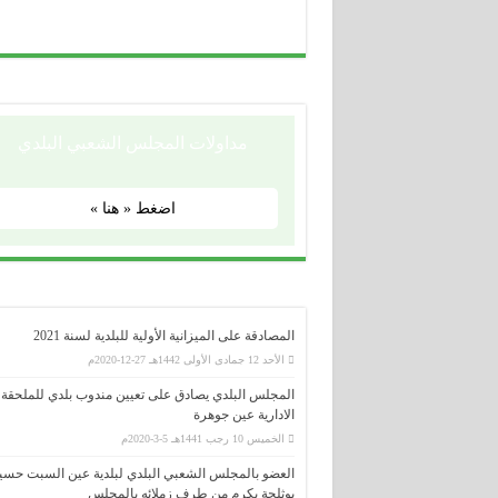
مداولات المجلس الشعبي البلدي
اضغط « هنا »
المصادقة على الميزانية الأولية للبلدية لسنة 2021
الأحد 12 جمادى الأولى 1442هـ 27-12-2020م
المجلس البلدي يصادق على تعيين مندوب بلدي للملحقة
الادارية عين جوهرة
الخميس 10 رجب 1441هـ 5-3-2020م
العضو بالمجلس الشعبي البلدي لبلدية عين السبت حسي
بوثلجة يكرم من طرف زملائه بالمجلس