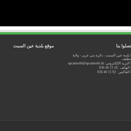
تصلوا بنا
موقع بلدية عين السبت
بلدية عين السبت ، دائرة بني عزيز - ولاية
طيف
البريد الإلكتروني: apcainsebt@apcainsebt.dz
الهاتف : 18 15 46 036
الفاكس : 92 15 46 036