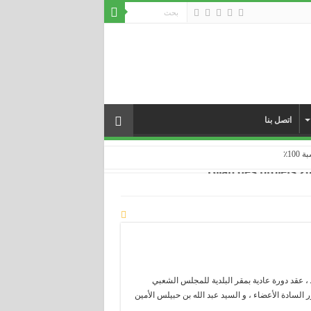
اتصل بنا
... ...
حة اليوم الأحد 27 ديسمبر 2020 م الموافق لـ 12 جمادى الأولى 1442 هـ ، عقد دورة عادية بمقر البلدية للمجلس الشعبي
لسادة الأعضاء ، و السيد عبد الله بن حبيلس الأمين