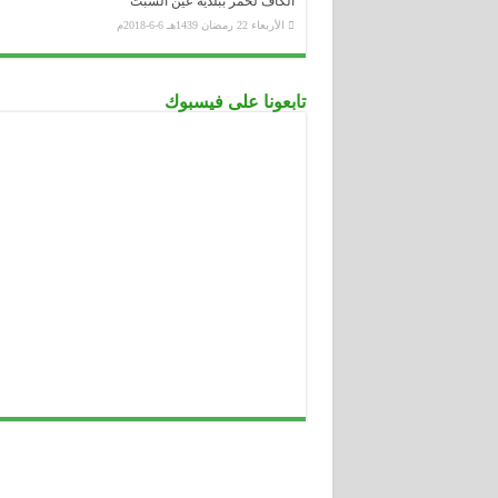
الكاف لحمر ببلدية عين السبت
الأربعاء 22 رمضان 1439هـ 6-6-2018م
تابعونا على فيسبوك