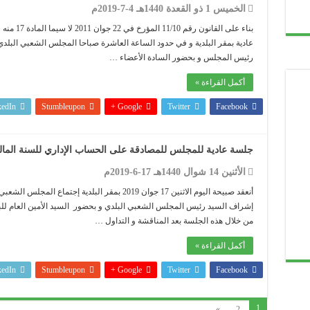
الخميس 1 ذو القعدة 1440هـ 4-7-2019م
عادية بمقر البلدية و في حدود الساعة العاشرة صباحا المجلس الشعبي البلد
رئيس المجلس و بحضور السادة الأعضاء …
أكمل القراءة »
kedIn
Stumbleupon
Google +
Twitter
Facebook
جلسة عادية للمجلس للمصادقة على الحساب الإداري للسنة المالية 18
الأثنين 14 شوال 1440هـ 17-6-2019م
أنعقد صبيحة اليوم الاثنين 17 جوان 2019 بمقر البلدي
إشراف السيد رئيس المجلس الشعبي البلدي و بحضور السيد الأمين العام للب
من خلال هذه الجلسة بعد المناقشة و التداول …
أكمل القراءة »
kedIn
Stumbleupon
Google +
Twitter
Facebook
1
»
2