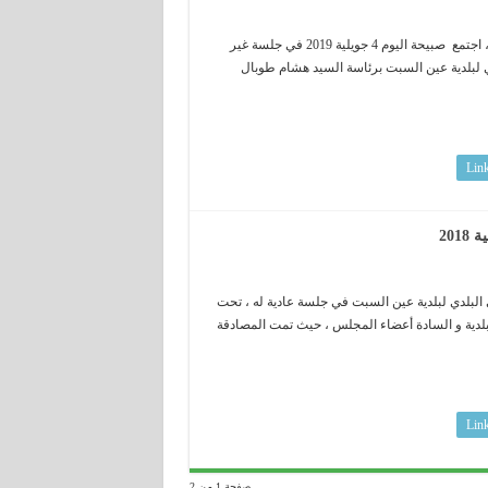
بناء على القانون رقم 11/10 المؤرخ في 22 جوان 2011 لا سيما المادة 17 منه ، اجتمع صبيحة اليوم 4 جويلية 2019 في جلسة غير
ي لبلدية عين السبت برئاسة السيد هشام طوبال
Lin
20
ة إجتماع المجلس الشعبي البلدي لبلدية عين السبت في جلسة عادية له ، تحت
لدية و السادة أعضاء المجلس ، حيث تمت المصادقة
Lin
صفحة 1 من 2