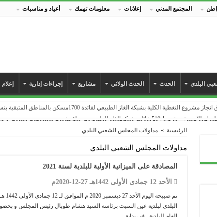
اطن
المجتمع المدني
إعلانات
معلومات تهمك
أعياد و مناسبات
بي البلدي
الحدث
الحدث الولائي
مشاريع
إجراءات إدارية
إعلام
طية الكلية بشبكة الغاز الطبيعي لفائدة 1700مسكن بالمناطق المتبقية بنسبة 100٪
بشبكة الغاز الطبيعي بمنطقة عين جوهرة
س : يرجى الالتزام بالقواعد الصحية
الحصيلة السنوية لسنة 2021 Bilan des projets
 جوهرة بشبكة الغاز الطبيعي…
الرئيسية
»
مداولات المجلس الشعبي البلدي
م الوطني للبلدية
مداولات المجلس الشعبي البلدي
 مطعمهم المدرسي الجديد
 يدخل حيز الاستغلال
المصادقة على الميزانية الأولية للبلدية لسنة 2021
ة من انتشار جائحة كورونا_كوفيد 19
الأحد 12 جمادى الأولى 1442هـ 27-12-2020م
السكنات التطورية و تجزئة 47
تم صبي
البلدي لبلدية عين السبت برئاسة السيد هشام طوبال رئيس المجلس و بحضور ا
العام للبلدية . في بداية …