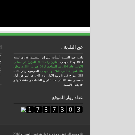
عن البلدية :
ا
بلدية عين السبت أنشأت على إثر التقسيم الاداري لسنة
س
1984
وهذا بموجب
القانون رقم 84-09 المؤرخ في جمادى
الأولى عام 1404 هـ الموافق لـ 04 فبراير 1984م يتعلق
بالتنظيم الإقليمي للبلاد
و بموجب
المرسوم رقم 84 –
365 مؤرخ في 8 ربيع الأول عام 1405 هـ الموافق أول
ديسمبر سنة 1984م يحدد تكوين البلديات و مشتملاتها و
حدودها الإقليمية
عداد زوار الموقع
© جميع الحقوق محفوظة بلدية عين السبت 2018