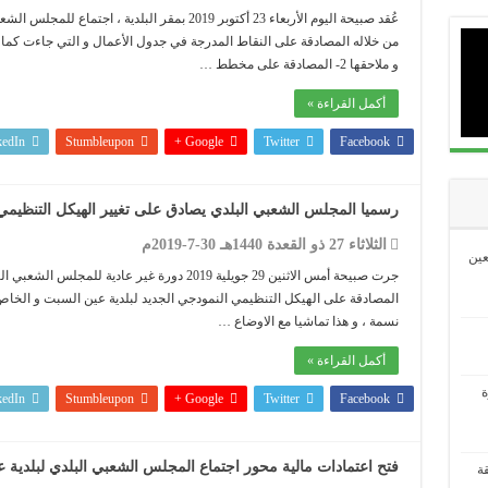
عُقد صبيحة اليوم الأربعاء 23 أكتوبر 2019 بمقر البل
.....................................................................................................................................................................................
و ملاحقها 2- المصادقة على مخطط …
.....................................................................................................................................................................................
أكمل القراءة »
.....................................................................................................................................................................................
kedIn
Stumbleupon
Google +
Twitter
Facebook
.....................................................................................................................................................................................
ت
رسميا المجلس الشعبي البلدي يصادق على تغيير الهيكل التنظيمي
الثلاثاء 27 ذو القعدة 1440هـ 30-7-2019م
عين
جرت صبيحة أمس الاثنين 29 جويلية 2019 دورة غير ع
نسمة ، و هذا تماشيا مع الاوضاع …
أكمل القراءة »
ة
kedIn
Stumbleupon
Google +
Twitter
Facebook
فتح اعتمادات مالية محور اجتماع المجلس الشعبي البلدي لبلدية 
 بمنطقة