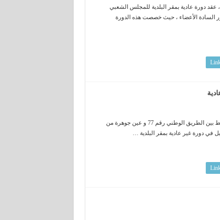
 هذا اليوم الأحد 08 ديسمبر 2019 الموافق لـ 11 ربيع الثاني 1441 هـ ، عقد دورة عادية بمقر البلدية للمجلس الشعبي
ر السادة الأعضاء ، حيث خصصت هذه الدورة
Lin
ادية
تمت المصادقة على ملحق ضبط الكميات لمشروع تهيئة و تعبيد الطريق الرابط بين الطريق الوطني رقم 77 و عين جوهرة من
ل في دورة غير عادية بمقر البلدية …
Lin