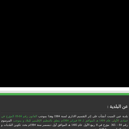
عن البلدية :
بلدية عين السبت أنشأت على إثر التقسيم الاداري لسنة 1984
وهذا بموجب
القانون رقم 84-09 المؤرخ في
جمادى الأولى عام 1404 هـ الموافق لـ 04 فبراير 1984م يتعلق بالتنظيم الإقليمي للبلاد
و بموجب
المرسوم
رقم 84 – 365 مؤرخ في 8 ربيع الأول عام 1405 هـ الموافق أول ديسمبر سنة 1984م يحدد تكوين البلديات و