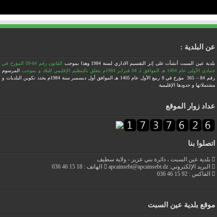
عن البلدية :
بلدية عين السبت أنشأت على إثر التقسيم الاداري لسنة 1984
وهذا بموجب
القانون رقم 84-09 المؤرخ في
جمادى الأولى عام 1404 هـ الموافق لـ 04 فبراير 1984م يتعلق بالتنظيم الإقليمي للبلاد
و بموجب
المرسوم
رقم 84 – 365 مؤرخ في 8 ربيع الأول عام 1405 هـ الموافق أول ديسمبر سنة 1984م يحدد تكوين البلديات و
مشتملاتها و حدودها الإقليمية
عداد زوار الموقع
اتصلوا بنا
بلدية عين السبت ، دائرة بني عزيز - ولاية سطيف
البريد الإلكتروني: apcainsebt@apcainsebt.dz
الهاتف : 18 15 46 036
الفاكس : 92 15 46 036
موقع بلدية عين السبت