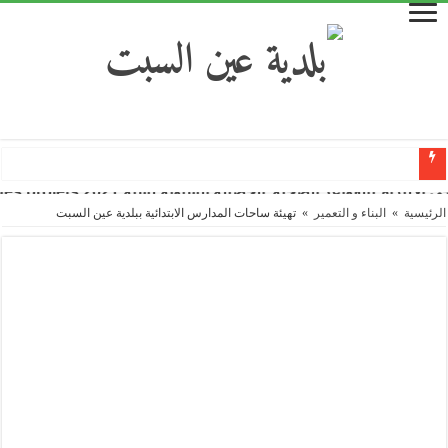
تزام بالقواعد الصحية
الحصيلة السنوية لسنة 2021 Bilan des projets
السيّد الوالي يشرف على اعطاء اشارة انطلاق انجاز مشروع التغطية الكلية بشبكة الغاز الطبيعي لفائدة 1700مسكن بالمناطق المت
الرئيسية
»
البناء و التعمير
»
تهيئة ساحات المدارس الابتدائية ببلدية عين السبت
والي ولاية سطيف السيد كمال عبلة يشرف على انطلاق مشروع ربط 510 عائلة بشبكة الغاز الطبيعي بمنطقة عين جوهرة
انطلاق أشغال مشروع ربط مشاتي منطقة عين جوهرة بشبكة الغاز الطبيعي…
زيارة للمتحف البلدي ضمن فعاليات إحياء اليوم الوطني للبلدية
تلاميذ ابتدائية محمد حكيمي ببوكر عين السبت يختتمون عام 2020 بافتتاح مطعمهم المدرسي الجديد
مطعم مدرسي جديد بابتدائية عمار زعيو بولبان يدخل حيز الاستغلال
بلدية عين السبت | حملة تعقيم و تحسيس للوقاية من انتشار جائحة كورونا_كوفيد 19
خرجة ميدانية للوقوف على أشغال مشروع التهيئة الحضرية لحي 42 مسكن، السكنات التطورية و تجزئة 47
مراسم افتتاح الموسم الدراسي الجديد 2020-2021 من متوسطة دريسي عمار عين السبت
قرابة 200 مسكن غير مربوطة بالتيار الكهربائي بمختلف مشاتي بلدية عين السبت