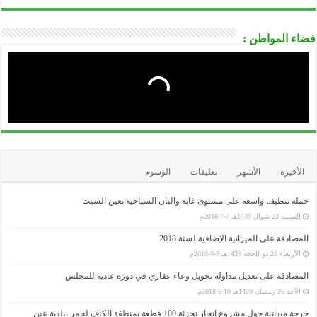
فضاء المواطن :
الأخيرة
الأشهر
تعليقات
الوسوم
حملة تنظيف واسعة على مستوى غابة والبان السياحية بعين السبت
السبت 23 شوال 1439هـ 7-7-2018م
المصادقة على الميزانية الإضافية لسنة 2018
الأربعاء 25 ذو الحجة 1439هـ 5-9-2018م
المصادقة على تعديل مداولة تحويل وعاء عقاري في دورة عادية للمجلس
الأحد 26 رمضان 1439هـ 10-6-2018م
خرجة ميدانية حول مشروع انجاز تجزئة 100 قطعة بمنطقة الكاف لحمر ببلدية عين