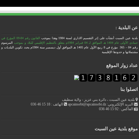
عن البلدية :
بلدية عين السبت أنشأت على إثر التقسيم الاداري لسنة 1984
وهذا بموجب
القانون رقم 84-09 المؤرخ في
جمادى الأولى عام 1404 هـ الموافق لـ 04 فبراير 1984م يتعلق بالتنظيم الإقليمي للبلاد
و بموجب
المرسوم
رقم 84 – 365 مؤرخ في 8 ربيع الأول عام 1405 هـ الموافق أول ديسمبر سنة 1984م يحدد تكوين البلديات و
مشتملاتها و حدودها الإقليمية
عداد زوار الموقع
اتصلوا بنا
بلدية عين السبت ، دائرة بني عزيز - ولاية سطيف
البريد الإلكتروني: apcainsebt@apcainsebt.dz
الهاتف : 18 15 46 036
الفاكس : 92 15 46 036
موقع بلدية عين السبت