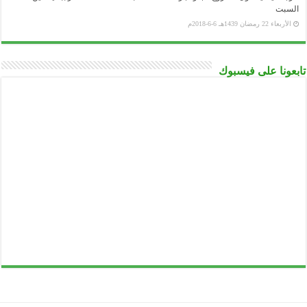
السبت
الأربعاء 22 رمضان 1439هـ 6-6-2018م
تابعونا على فيسبوك