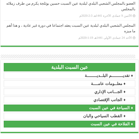
العضو بالمجلس الشعبي البلدي لبلدية عين السبت حسين بوثلجة يكرم من طرف زملائه
..........................................................................................................................................................................................................................
بالمجلس
وزارة السكن و العمران و المدينة
الأثنين 9 جمادى الآخرة 1441هـ 3-2-2020م
..........................................................................................................................................................................................................................
وزارة العمل و التشغيل و الضمان الإجتماعي
المجلس الشعبي البلدي لبلدية عين السبت يعقد اجتماعا في دورة غير عادية ، و هذا أهم
ما ميزه
..........................................................................................................................................................................................................................
وزارة الشباب و الرياضة
الأحد 24 جمادى الأولى 1441هـ 19-1-2020م
..........................................................................................................................................................................................................................
وزارة التعليم و التكوين المهنيين
.
..........................................................................................................................................................................................................................
وزارة التعليم العالي و البحث العملي
عين السبت البلدية
..........................................................................................................................................................................................................................
وزارة التربية الوطنية
♦ تقديـــــــــم البلــديــــــــة
..........................................................................................................................................................................................................................
♦ معلــومات عامــــة
وزارة الثقافة
♦ الجـــانب الإداري
..........................................................................................................................................................................................................................
وزارة الصحة
♦ الجانب الإقتصادي
..........................................................................................................................................................................................................................
♦ السياحة في عين السبت
وزارة العدل
♦ القطب السياحي والبان
..........................................................................................................................................................................................................................
الصندوق الوطني للتأمينات الاجتماعية للعمال الأجراء
♦ الفلاحة في عين السبت
..........................................................................................................................................................................................................................
الصندوق الوطني للتأمينات الاجتماعية للعمال غير الأجراء