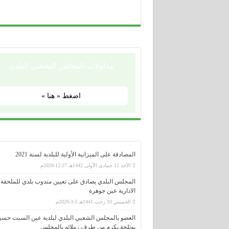
مداولات المجلس الشعبي البلدي
اضغط « هنا »
المصادقة على الميزانية الأولية للبلدية لسنة 2021
الأحد 12 جمادى الأولى 1442هـ 27-12-2020م
المجلس البلدي يصادق على تعيين مندوب بلدي للملحقة
الادارية عين جوهرة
الخميس 10 رجب 1441هـ 5-3-2020م
العضو بالمجلس الشعبي البلدي لبلدية عين السبت حسي
بوثلجة يكرم من طرف زملائه بالمجلس