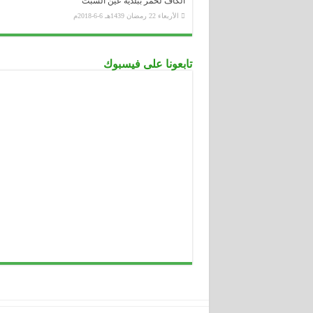
الكاف لحمر ببلدية عين السبت
الأربعاء 22 رمضان 1439هـ 6-6-2018م
تابعونا على فيسبوك