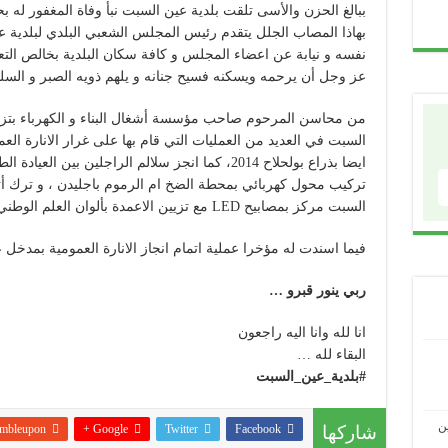
ببالغ الحزن والأسى تلقت بلدية عين السبت نبأ وفاة المغفور له ب
بهاذا المصاب الجلل يتقدم رئيس المجلس الشعبي البلدي لبلدية 
نفسه و نيابة عن اعضاء المجلس و كافة سكان البلدية بخالص التعاز
عز وجل أن يرحمه ويسكنه فسيح جنانه و يلهم ذويه الصبر و الس
من محاسن المرحوم صاحب مؤسسة أشغال البناء و الكهرباء بتزي
تركيب محول كهربائي بمحطة الضخ ام الرموم باجليدن ، و ترك أثره
السبت مركز بمصابيح LED مع تزيين الاعمدة بألوان العلم الوطني …
فيما اسندت له مؤخرا عملية اتمام انجاز الانارة العمومية بمدخل عي
ربي ينور قبرو …
انا لله وانا اليه راجعون
البقاء لله …
#
بلدية_عين_السبت
ن
شاركها
Facebook
Twitter
Google +
mbleupon