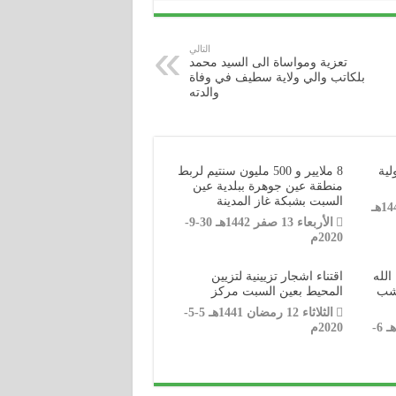
التالي
تعزية ومواساة الى السيد محمد
بلكاتب والي ولاية سطيف في وفاة
والدته
لية
8 ملايير و 500 مليون سنتيم لربط
منطقة عين جوهرة ببلدية عين
السبت بشبكة غاز المدينة
الأحد 12 جمادى الأولى 1442هـ
الأربعاء 13 صفر 1442هـ 30-9-
2020م
الله
اقتناء اشجار تزيينية لتزيين
نشب
المحيط بعين السبت مركز
الثلاثاء 12 رمضان 1441هـ 5-5-
الأثنين 15 ذو القعدة 1441هـ 6-
2020م