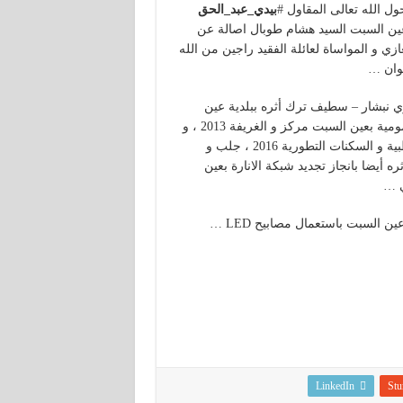
حول الله تعالى المقاول
#
بيدي_عبد_الحق
عين السبت السيد هشام طوبال اصالة عن
ي و المواساة لعائلة الفقيد راجين من الله
لوان …
 نبشار – سطيف ترك أثره ببلدية عين
السبت في العديد من العمليات التي قام بها على غرار الانارة العمومية بعين السبت مركز و الغريفة 2013 ، و
ايضا بذراع بولحلاح 2014، كما انجز سلالم الراجلين بين العيادة الطبية و السكنات التطورية 2016 ، جلب و
 أيضا بانجاز تجديد شبكة الانارة بعين
ن السبت باستعمال مصابيح LED …
LinkedIn
Stu