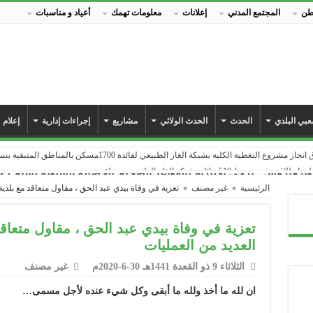
طن
المجتمع المدني
إعلانات
معلومات تهمك
أعياد و مناسبات
بي البلدي
الحدث
الحدث الولائي
مشاريع
إجراءات إدارية
إعلام
طية الكلية بشبكة الغاز الطبيعي لفائدة 1700مسكن بالمناطق المتبقية بنسبة 100٪
بشبكة الغاز الطبيعي بمنطقة عين جوهرة
س : يرجى الالتزام بالقواعد الصحية
الحصيلة السنوية لسنة 2021 Bilan des projets
 جوهرة بشبكة الغاز الطبيعي…
الرئيسية
»
غير مصنف
»
تعزية في وفاة بيدي عبد الحق ، مقاول متعاقد مع بلدي
م الوطني للبلدية
 مطعمهم المدرسي الجديد
تعزية في وفاة بيدي عبد الحق ، مقاول متعا
 يدخل حيز الاستغلال
العديد من العمليات
ة من انتشار جائحة كورونا_كوفيد 19
الثلاثاء 9 ذو القعدة 1441هـ 30-6-2020م
غير مصنف
السكنات التطورية و تجزئة 47
ان لله ما أخذ ولله ما أبقى وكل شيء عنده لأجل مسمى…