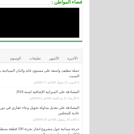
الصندوق الوطني للتأمين عن البطالة CNAC
فضاء المواطن :
.....................................................................................................................................
الوكالة الوطنية لدعم تشغيل الشباب-
ANSEJ-
.....................................................................................................................................
الوكالة الوطنية لتطوير الإستثمار-ANDI-
.....................................................................................................................................
المديرية العامة للوظيفة العمومية
.....................................................................................................................................
الديوان الوطني للإمتحانات و المسابقا
ONEC
الأخيرة
الأشهر
تعليقات
الوسوم
حملة تنظيف واسعة على مستوى غابة والبان السياحية ب
السبت
السبت 23 شوال 1439هـ 7-7-2018م
المصادقة على الميزانية الإضافية لسنة 2018
الأربعاء 25 ذو الحجة 1439هـ 5-9-2018م
المصادقة على تعديل مداولة تحويل وعاء عقاري في دور
عادية للمجلس
الأحد 26 رمضان 1439هـ 10-6-2018م
خرجة ميدانية حول مشروع انجاز تجزئة 100 قطعة