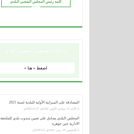
كلمة رئيس المجلس الشعبي البلدي
مراسم افتتاح الموسم الدراسي الجديد 2020-2021 من متوسطة دريسي عمار عين السبت
ـــــــ
قرابة 200 مسكن غير مربوطة بالتيار الكهربائي بمختلف مشاتي بلدية عين السبت
مداولات المجلس الشعبي البلدي
اضغط « هنا »
المصادقة على الميزانية الأولية للبلدية لسنة 2021
الأحد 12 جمادى الأولى 1442هـ 27-12-2020م
المجلس البلدي يصادق على تعيين مندوب بلدي للملحقة
الادارية عين جوهرة
الخميس 10 رجب 1441هـ 5-3-2020م