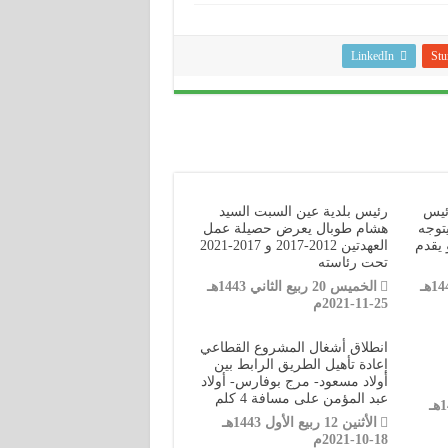
LinkedIn
Stu
رئيس
رئيس بلدية عين السبت السيد
توجه
هشام طوبال يعرض حصيلة عمل
 يقدم
العهدتين 2012-2017 و 2017-2021
تحت رئاسته
الخميس 20 ربيع الثاني 1443هـ
الخميس 20 ربيع الثاني 1443هـ
25-11-2021م
انطلاق أشغال المشروع القطاعي
إعادة تأهيل الطريق الرابط بين
أولاد مسعود- مرج بوفارس- أولاد
عبد المؤمن على مسافة 4 كلم
الأربعاء 21 ربيع الأول 1443هـ
الأثنين 12 ربيع الأول 1443هـ
18-10-2021م