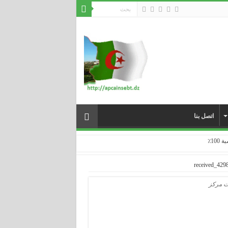
اتصل بنا
received_429
بت مركز