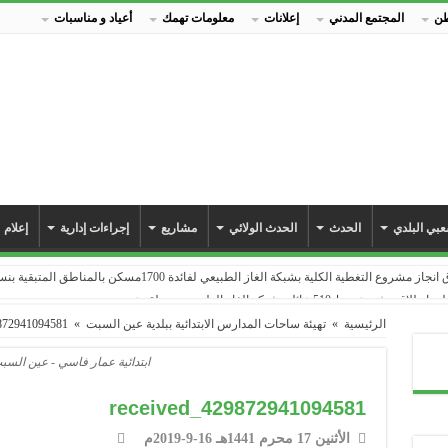
طن
المجتمع المدني
إعلانات
معلومات تهمك
أعياد و مناسبات
بي البلدي
الحدث
الحدث الولائي
مشاريع
إجراءات إدارية
إعلام
طية الكلية بشبكة الغاز الطبيعي لفائدة 1700مسكن بالمناطق المتبقية بنسبة 100٪
بشبكة الغاز الطبيعي بمنطقة عين جوهرة
 جوهرة بشبكة الغاز الطبيعي…
الرئيسية
»
تهيئة ساحات المدارس الابتدائية ببلدية عين السبت
»
872941094581
م الوطني للبلدية
ابتدائية عمار فاسي - عين الس
 مطعمهم المدرسي الجديد
 يدخل حيز الاستغلال
received_429872941094581
ة من انتشار جائحة كورونا_كوفيد 19
السكنات التطورية و تجزئة 47
الأثنين 17 محرم 1441هـ 16-9-2019م