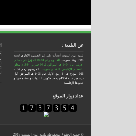
عن البلدية :
ا
بلدية عين السبت أنشأت على إثر التقسيم الاداري لسنة
س
1984
وهذا بموجب
القانون رقم 84-09 المؤرخ في جمادى
الأولى عام 1404 هـ الموافق لـ 04 فبراير 1984م يتعلق
بالتنظيم الإقليمي للبلاد
و بموجب
المرسوم رقم 84 –
365 مؤرخ في 8 ربيع الأول عام 1405 هـ الموافق أول
ديسمبر سنة 1984م يحدد تكوين البلديات و مشتملاتها و
حدودها الإقليمية
عداد زوار الموقع
© جميع الحقوق محفوظة بلدية عين السبت 2018