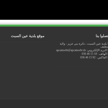
تصلوا بنا
موقع بلدية عين السبت
بلدية عين السبت ، دائرة بني عزيز - ولاية
طيف
البريد الإلكتروني: apcainsebt@apcainsebt.dz
الهاتف : 18 15 46 036
الفاكس : 92 15 46 036