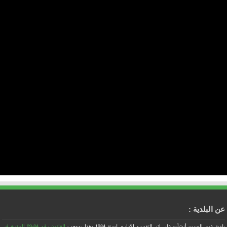
عن البلدية :
بلدية عين السبت أنشأت على إثر التقسيم الاداري لسنة 1984
وهذا بموجب
القانون رقم 84-09 المؤرخ في