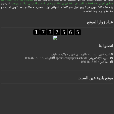
جمادى الأولى عام 1404 هـ الموافق لـ 04 فبراير 1984م يتعلق بالتنظيم الإقليمي للبلاد
و بموجب
المرسوم
رقم 84 – 365 مؤرخ في 8 ربيع الأول عام 1405 هـ الموافق أول ديسمبر سنة 1984م يحدد تكوين البلديات و
مشتملاتها و حدودها الإقليمية
عداد زوار الموقع
اتصلوا بنا
بلدية عين السبت ، دائرة بني عزيز - ولاية سطيف
البريد الإلكتروني: apcainsebt@apcainsebt.dz
الهاتف : 18 15 46 036
الفاكس : 92 15 46 036
موقع بلدية عين السبت