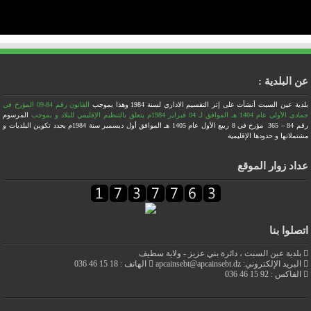
عن البلدية :
بلدية عين السبت أنشأت على إثر التقسيم الاداري لسنة 1984
وهذا بموجب
القانون رقم 84-09 المؤرخ في
جمادى الأولى عام 1404 هـ الموافق لـ 04 فبراير 1984م يتعلق بالتنظيم الإقليمي للبلاد
و بموجب
المرسوم
رقم 84 – 365 مؤرخ في 8 ربيع الأول عام 1405 هـ الموافق أول ديسمبر سنة 1984م يحدد تكوين البلديات و
مشتملاتها و حدودها الإقليمية
عداد زوار الموقع
اتصلوا بنا
بلدية عين السبت ، دائرة بني عزيز - ولاية سطيف
البريد الإلكتروني: apcainsebt@apcainsebt.dz
الهاتف : 18 15 46 036
الفاكس : 92 15 46 036