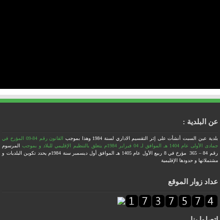
عن البلدية :
بلدية عين السبت أنشأت على إثر التقسيم الاداري لسنة 1984
وهذا بموجب
القانون رقم 84-09 المؤرخ في
جمادى الأولى عام 1404 هـ الموافق لـ 04 فبراير 1984م يتعلق بالتنظيم الإقليمي للبلاد
و بموجب
المرسوم
رقم 84 – 365 مؤرخ في 8 ربيع الأول عام 1405 هـ الموافق أول ديسمبر سنة 1984م يحدد تكوين البلديات و
مشتملاتها و حدودها الإقليمية
عداد زوار الموقع
اتصلوا بنا