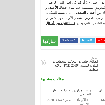
للسكنات الريفية محل التعلية أو السكنات الريفية المتكونة من طابق أرضي + 1 أو قبو في اطار البناء الريفي ،
 كتعويض للمستفيد
عند اتمام أشغال الأعمدة و
تهاء من أشغال السقف
، أما بالنسبة للسكنات
و قبو في إطار البناء الريفي فتحرير الشطر الأول يكون كتعويض
و الشطر الثاني يحرر
عند الانتهاء من أشغال
Goog
Twitter
Facebook
شاركها
السابق
انطلاق جلسات التحكيم لمخططات
البلدية للتنمية “PCD 2019” بولاية
سطيف
مقالات مشابهة
 علي
ربط المدارس الابتدائية بالغاز
الطبيعي
الثلاثاء 30 ذو القعدة 1441هـ
الأربعاء 13 صفر 1442هـ 30-9-
2020م