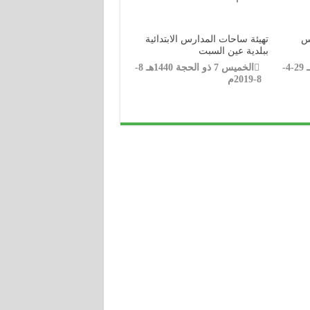
يس
تهيئة ساحات المدارس الابتدائية
ببلدية عين السبت
الأثنين 24 شعبان 1440هـ 29-4-
الخميس 7 ذو الحجة 1440هـ 8-
8-2019م