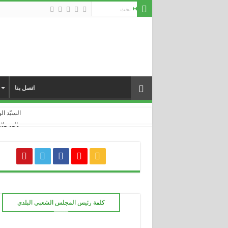
اتصل بنا
السيّد الوا
والي ولاية سط
كورونا فيروس 
انطلاق أ
زيارة لل
تلاميذ ابتدائ
مطعم مدر
بلدية عي
خرجة ميدانية 
كلمة رئيس المجلس الشعبي البلدي
مراسم افتتاح المو
ـــــــ
قرابة 200 مسكن غير مربوطة بالتيار الكهربائي بمختلف مشاتي بلدية عين السبت