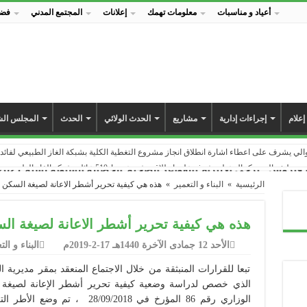
أعياد و مناسبات
معلومات تهمك
إعلانات
المجتمع المدني
فضا
إعلام
إجراءات إدارية
مشاريع
الحدث الولائي
الحدث
المجلس الش
لي يشرف على اعطاء اشارة انطلاق انجاز مشروع التغطية الكلية بشبكة الغاز الطبيعي لفائدة 1700مسكن بالمناطق المتبقية بنسبة 00
يف السيد كمال عبلة يشرف على انطلاق مشروع ربط 510 عائلة بشبكة الغاز الطبيعي بمنطقة عين جوهرة
: يرجى الالتزام بالقواعد الصحية
الحصيلة السنوية لسنة 2021 Bilan des projets
شغال مشروع ربط مشاتي منطقة عين جوهرة بشبكة الغاز الطبيعي…
الرئيسية
»
البناء و التعمير
»
هذه هي كيفية تحرير أشطر الاعانة لصيغة السكن 
متحف البلدي ضمن فعاليات إحياء اليوم الوطني للبلدية
ية محمد حكيمي ببوكر عين السبت يختتمون عام 2020 بافتتاح مطعمهم المدرسي الجديد
هذه هي كيفية تحرير أشطر الاعانة لصيغة ال
سي جديد بابتدائية عمار زعيو بولبان يدخل حيز الاستغلال
الأحد 12 جمادى الآخرة 1440هـ 17-2-2019م
البناء و الت
ن السبت | حملة تعقيم و تحسيس للوقاية من انتشار جائحة كورونا_كوفيد 19
للوقوف على أشغال مشروع التهيئة الحضرية لحي 42 مسكن، السكنات التطورية و تجزئة 47
تبعا للقرارات المنبثقة من خلال الاجتماع المنعقد بمقر مديري
سم الدراسي الجديد 2020-2021 من متوسطة دريسي عمار عين السبت
الذي خصص لدراسة وضعية كيفية تحرير أشطر الإعانة لصيغة ا
الوزاري رقم 86 المؤرخ في 09/2018