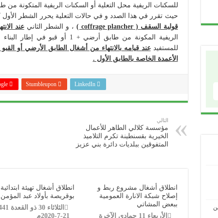
حيث تقرر في هذا الصدد و في حالات التعلية يحرر الشطر الأول
قولبة السقف (
coffrage plancher )
، و الشطر الثاني
عند الان
الريفية المكونة من طابق أرضي + 1 أ
للمستفيد
عند قيامه بالانتهاء من أشغال الطابق الأرضي أو القبو
الأعمدة الخاصة بالطابق الأول .
le +
Stumbleupon
LinkedIn
التالي
مؤسسة كلالي الطاهر للأعمال
الخيرية بقسنطينة تكرم التلاميذ
المتفوقين ببلديات دائرة بني عزيز
انطلاق أشغال مشروع ربط و
انطلاق أشغال تهيئة ابتدائية
إصلاح شبكة الانارة العمومية
بوقريصة بأولاد عبد المؤمن
ببعض المشاتي
ن
الأربعاء 11 جمادى الآخرة
21-7-2020م