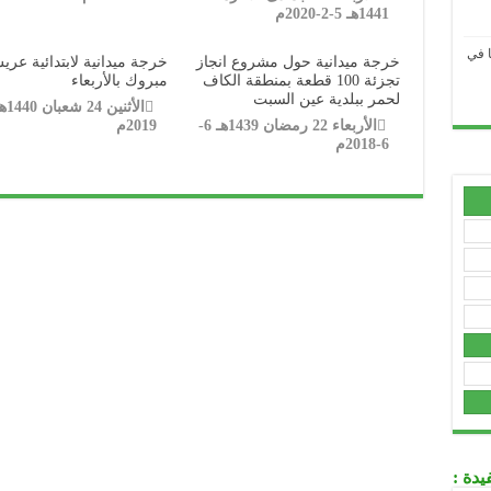
1441هـ 5-2-2020م
ا في
خرجة ميدانية حول مشروع انجاز
خرجة ميدانية لابتدائية عر
.....................................................................................................................................................................................
تجزئة 100 قطعة بمنطقة الكاف
مبروك بالأربعاء
لحمر ببلدية عين السبت
.....................................................................................................................................................................................
الأربعاء 22 رمضان 1439هـ 6-
2019م
6-2018م
.....................................................................................................................................................................................
.....................................................................................................................................................................................
.....................................................................................................................................................................................
.....................................................................................................................................................................................
.....................................................................................................................................................................................
.....................................................................................................................................................................................
.....................................................................................................................................................................................
.....................................................................................................................................................................................
عي
يدة :
.....................................................................................................................................................................................