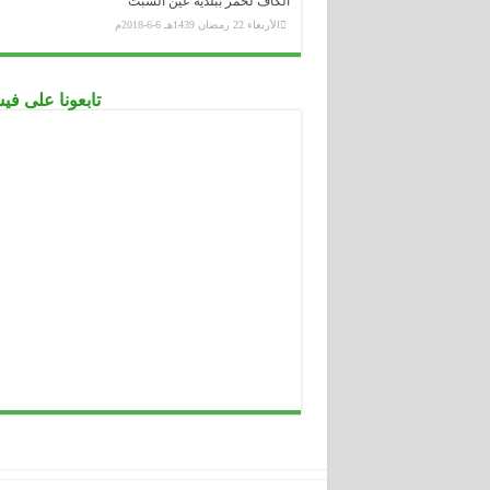
الكاف لحمر ببلدية عين السبت
الأربعاء 22 رمضان 1439هـ 6-6-2018م
تابعونا على ف