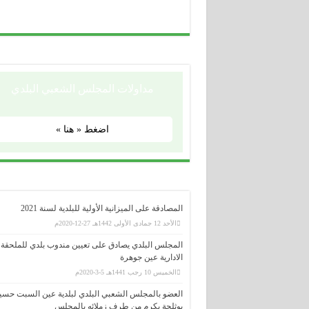
مداولات المجلس الشعبي البلدي
اضغط « هنا »
المصادقة على الميزانية الأولية للبلدية لسنة 2021
الأحد 12 جمادى الأولى 1442هـ 27-12-2020م
المجلس البلدي يصادق على تعيين مندوب بلدي للملحقة
الادارية عين جوهرة
الخميس 10 رجب 1441هـ 5-3-2020م
العضو بالمجلس الشعبي البلدي لبلدية عين السبت حسي
بوثلجة يكرم من طرف زملائه بالمجلس