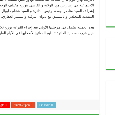
سم الدراسي الجديد 2020-2021 من متوسطة دريسي عمار عين السبت
الاجتماعية في إطار برنامج الولاية و القاضي بتوزيع مختلف الوح
إشراف السيد مناصر بوسعد رئيس الدائرة و السيد هشام طوبال ر
التنفيذية للمجلس و بالتنسيق مع ديوان الترقية والتسيير العقاري.
هذه العملية تشمل في مرحلتها الأولى بعد إجراء القرعة توزيع 50 وحدة سكنية جاهزة
حين قررت مصالح الدائرة تسليم المفاتيح لأصحابها في الأيام القليل
…
le +
Stumbleupon
LinkedIn