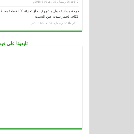
الأحد 26 رمضان 1439هـ 10-6-2018م
خرجة ميدانية حول مشروع انجاز تجزئة 100 قطعة
الكاف لحمر ببلدية عين السبت
الأربعاء 22 رمضان 1439هـ 6-6-2018م
تابعونا على ف