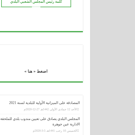
كلمة رئيس المجلس الشعبي البلدي
مراسم افتتاح المو
ـــــــ
قرابة 200 مسكن غير مربوطة بالتيار الكهربائي بمختلف مشاتي بلدية عين السبت
مداولات المجلس الشعبي البلدي
اضغط « هنا »
المصادقة على الميزانية الأولية للبلدية لسنة 2021
الأحد 12 جمادى الأولى 1442هـ 27-12-2020م
المجلس البلدي يصادق على تعيين مندوب بلدي للملحقة
الادارية عين جوهرة
الخميس 10 رجب 1441هـ 5-3-2020م