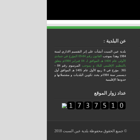
عن البلدية :
بلدية عين السبت أنشأت على إثر التقسيم الاداري لسنة
1984
وهذا بموجب
القانون رقم 84-09 المؤرخ في جمادى
الأولى عام 1404 هـ الموافق لـ 04 فبراير 1984م يتعلق
بالتنظيم الإقليمي للبلاد
و بموجب
المرسوم رقم 84 –
365 مؤرخ في 8 ربيع الأول عام 1405 هـ الموافق أول
ديسمبر سنة 1984م يحدد تكوين البلديات و مشتملاتها و
حدودها الإقليمية
عداد زوار الموقع
© جميع الحقوق محفوظة بلدية عين السبت 2018