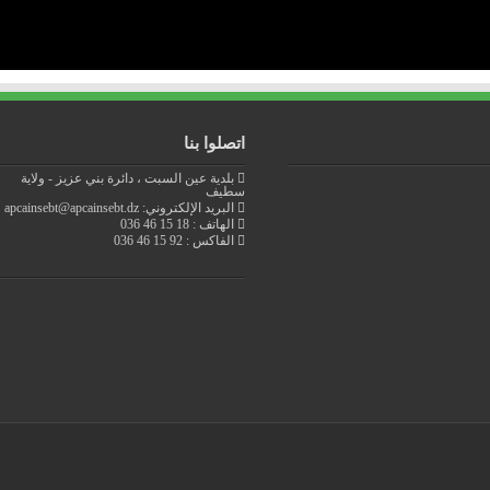
اتصلوا بنا
بلدية عين السبت ، دائرة بني عزيز - ولاية
سطيف
البريد الإلكتروني: apcainsebt@apcainsebt.dz
الهاتف : 18 15 46 036
الفاكس : 92 15 46 036