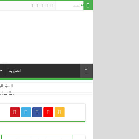
اتصل بنا
السيّد الوا
والي ولاية سط
كورونا فيروس : 
انطلاق أ
زيارة لل
تلاميذ ابتدائ
مطعم مدر
بلدية عي
خرجة ميدانية 