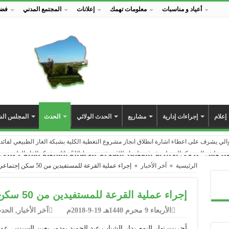
أعياد و مناسبات
معلومات تهمك
إعلانات
المجتمع المدني
فضا
إعلام
إجراءات إدارية
مشاريع
الحدث الولائي
الحدث
المجلس الش
لي يشرف على اعطاء اشارة انطلاق انجاز مشروع التغطية الكلية بشبكة الغاز الطبيعي لفائدة 1700مسكن بالمناطق المتبقية بنسبة 00
يف السيد كمال عبلة يشرف على انطلاق مشروع ربط 510 عائلة بشبكة الغاز الطبيعي بمنطقة عين جوهرة
يرجى الالتزام بالقواعد الصحية
الحصيلة السنوية لسنة 2021 Bilan des projets
شغال مشروع ربط مشاتي منطقة عين جوهرة بشبكة الغاز الطبيعي…
الرئيسية
»
آخر الأخبار
»
إجراء عملية القرعة للمستفيدين من 50 سكن إجتماعي بعين السبت
متحف البلدي ضمن فعاليات إحياء اليوم الوطني للبلدية
ية محمد حكيمي ببوكر عين السبت يختتمون عام 2020 بافتتاح مطعمهم المدرسي الجديد
إجراء عملية القرعة للمستفيدين من 50 سكن إجتماعي بعين السبت
سي جديد بابتدائية عمار زعيو بولبان يدخل حيز الاستغلال
الأربعاء 9 محرم 1440هـ 19-9-2018م
آخر الأخبار
,
الحد
ن السبت | حملة تعقيم و تحسيس للوقاية من انتشار جائحة كورونا_كوفيد 19
للوقوف على أشغال مشروع التهيئة الحضرية لحي 42 مسكن، السكنات التطورية و تجزئة 47
أجريت نهار اليوم بدار الشباب عبد الحميد بودور بعين السبت ، عم