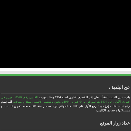
البلدية :
ة عين السبت أنشأت على إثر التقسيم الاداري لسنة 1984
وهذا بموجب
القانون رقم 84-09 المؤرخ في
140 هـ الموافق لـ 04 فبراير 1984م يتعلق بالتنظيم الإقليمي للبلاد
و بموجب
المرسوم
رقم 84 – 365 مؤرخ في 8 ربيع الأول عام 1405 هـ الموافق أول ديسمبر سنة 1984م يحدد تكوين البلديات و
لاتها و حدودها الإقليمية
د زوار الموقع