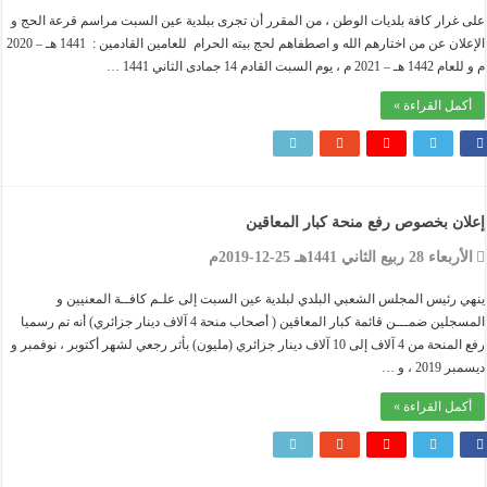
غرار كافة بلديات الوطن ، من المقرر أن تجرى ببلدية عين السبت مراسم قرعة الحج و
الإعلان عن من اختارهم الله و اصطفاهم لحج بيته الحرام للعامين القادمين : 1441 هـ – 2020
 يوم السبت القادم 14 جمادى الثاني 1441 …
مل القراءة »
ان بخصوص رفع منحة كبار المعاقين
 28 ربيع الثاني 1441هـ 25-12-2019م
 رئيس المجلس الشعبي البلدي لبلدية عين السبت إلى علـم كافــة المعنيين و
المسجلين ضمـــن قائمة كبار المعاقين ( أصحاب منحة 4 آلاف دينار جزائري) أنه تم رسميا
رفع المنحة من 4 آلاف إلى 10 آلاف دينار جزائري (مليون) بأثر رجعي لشهر أكتوبر ، نوفمبر و
201 ، و …
مل القراءة »