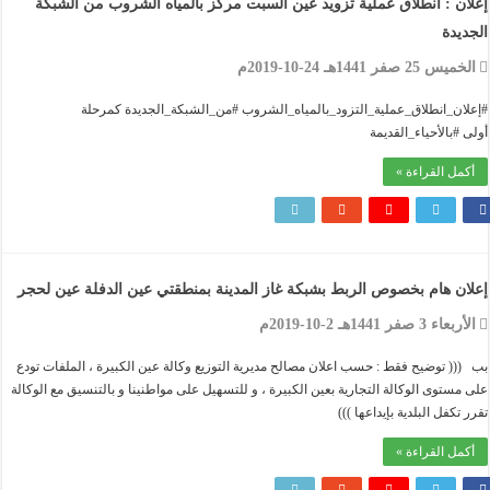
ان : انطلاق عملية تزويد عين السبت مركز بالمياه الشروب من الشبكة
يدة
س 25 صفر 1441هـ 24-10-2019م
ان_انطلاق_عملية_التزود_بالمياه_الشروب #من_الشبكة_الجديدة كمرحلة
 #بالأحياء_القديمة
مل القراءة »
ان هام بخصوص الربط بشبكة غاز المدينة بمنطقتي عين الدفلة عين لحجر
اء 3 صفر 1441هـ 2-10-2019م
(( توضيح فقط : حسب اعلان مصالح مديرية التوزيع وكالة عين الكبيرة ، الملفات تودع
مستوى الوكالة التجارية بعين الكبيرة ، و للتسهيل على مواطنينا و بالتنسيق مع الوكالة
تكفل البلدية بإيداعها )))
مل القراءة »