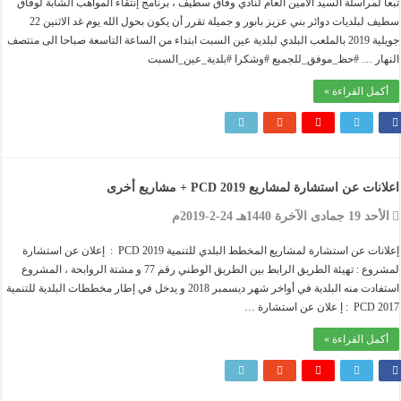
 لمراسلة السيد الامين العام لنادي وفاق سطيف ، برنامج إنتقاء المواهب الشابة لوفاق
سطيف لبلديات دوائر بني عزيز بابور و جميلة تقرر أن يكون بحول الله يوم غد الاثنين 22
جويلية 2019 بالملعب البلدي لبلدية عين السبت ابتداء من الساعة التاسعة صباحا الى منتصف
ار … #حظ_موفق_للجميع #وشكرا #بلدية_عين_السبت
مل القراءة »
ت عن استشارة لمشاريع PCD 2019 + مشاريع أخرى
مادى الآخرة 1440هـ 24-2-2019م
إعلانات عن استشارة لمشاريع المخطط البلدي للتنمية PCD 2019 : إعلان عن استشارة
لمشروع : تهيئة الطريق الرابط بين الطريق الوطني رقم 77 و مشتة الروابحة ، المشروع
استفادت منه البلدية في أواخر شهر ديسمبر 2018 و يدخل في إطار مخططات البلدية للتنمية
 علان عن استشارة …
مل القراءة »