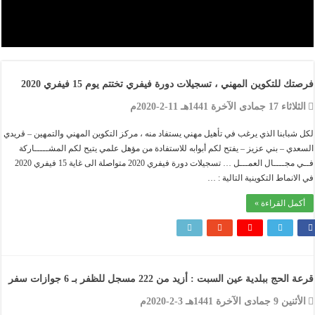
ك للتكوين المهني ، تسجيلات دورة فيفري تختتم يوم 15 فيفري 2020
17 جمادى الآخرة 1441هـ 11-2-2020م
شبابنا الذي يرغب في تأهيل مهني يستفاد منه ، مركز التكوين المهني والتمهين – قريدي
دي – بني عزيز – يفتح لكم أبوابه للاستفادة من مؤهل علمي يتيح لكم المشـــــاركة
فــي مجــــال العمـــل … تسجيلات دورة فيفري 2020 متواصلة الى غاية 15 فيفري 2020
لانماط التكوينية التالية : …
مل القراءة »
لحج ببلدية عين السبت : أزيد من 222 مسجل للظفر بـ 6 جوازات سفر
9 جمادى الآخرة 1441هـ 3-2-2020م