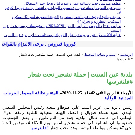
... .