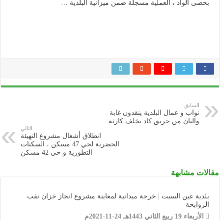
بحصى الواد ، العملية مسجلة ضمن ميزانية البلدية …
السابق
نواب و عمال البلدية ينقدون غابة
والبان من حريق كاد يخلف كارثة
التالي
انطلاق أشغال مشروع التهيئة
الحضرية لحي 47 مسكن ، السكنات
التطورية و حي 42 مسكن
مقالات مشابهة
بلدية عين السبت | خرجة ميدانية لمعاينة مشروع انجاز خزان نقب
الروابحة
الأربعاء 19 ربيع الثاني 1443هـ 24-11-2021م