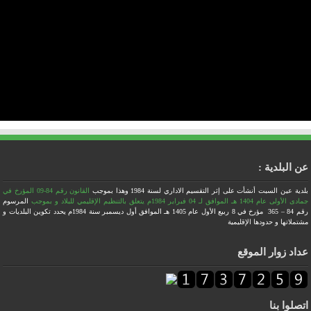
عن البلدية :
بلدية عين السبت أنشأت على إثر التقسيم الاداري لسنة 1984
وهذا بموجب
القانون رقم 84-09 المؤرخ في
جمادى الأولى عام 1404 هـ الموافق لـ 04 فبراير 1984م يتعلق بالتنظيم الإقليمي للبلاد
و بموجب
المرسوم
رقم 84 – 365 مؤرخ في 8 ربيع الأول عام 1405 هـ الموافق أول ديسمبر سنة 1984م يحدد تكوين البلديات و
مشتملاتها و حدودها الإقليمية
عداد زوار الموقع
اتصلوا بنا