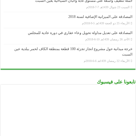
حملة تنظيف واسعة على مستوى غابة والبان السياحية بعين السبت
السبت 23 شوال 1439هـ 7-7-2018م
المصادقة على الميزانية الإضافية لسنة 2018
الأربعاء 25 ذو الحجة 1439هـ 5-9-2018م
المصادقة على تعديل مداولة تحويل وعاء عقاري في دورة عادية للمجلس
الأحد 26 رمضان 1439هـ 10-6-2018م
خرجة ميدانية حول مشروع انجاز تجزئة 100 قطعة بمنطقة الكاف لحمر ببلدية عين
السبت
الأربعاء 22 رمضان 1439هـ 6-6-2018م
تابعونا على فيسبوك