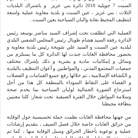
السبت 7 جويلية 2018 دائرة بني عزيز و باشتراك البلديات
الثلاث : بني عزيز ، عين السبت و بلدية معاوية عملية واسعة
لتنظيف المحيط بغابة والبان السياحية بعين السبت .
العملية التي انطلقت تحت إشراف السيد مناصر بوسعد رئيس
الدائرة رفقة السيد هشام طوبال رئيس المجلس الشعبي البلدي
لبلدية عين السبت و السيد علي شويخة رئيس بلدية معاوية و
بحضور محافظة الغابات جندت لها الدائرة كل ما يستلزم من
وسائل و إمكانيات مادية و بشرية و ذلك بإشراك مختلف
جمعيات المجتمع المدني ، والمواطنين و أعوان التنظيف بالبلدية
و الكشافة الإسلامية ، تم خلالها رفع جميع القمامات و الفضلات
و القضاء على النقاط السوداء بالمنطقة كل هذا من أجل
استرجاع الصورة الجمالية لولبان السياحية بما يخدم صحة
وسلامة المواطن خلال الفترة الصيفية تحت شعار: كلنا معنيين
بنظافة محيطنا
من جهتها محافظة الغابات نظمت حملة تحسيسية حول الوقاية
من حرائق الغابات خاصة خلال فصل الصيف ، بتقديم إرشادات
عملية و توعوية بأخطار الحرائق وسبل الوقاية منها ، كما تم