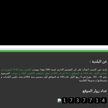
عن البلدية :
بلدية عين السبت أنشأت على إثر التقسيم الاداري لسنة 1984
وهذا بموجب
القانون رقم 84-09 المؤرخ في
جمادى الأولى عام 1404 هـ الموافق لـ 04 فبراير 1984م يتعلق بالتنظيم الإقليمي للبلاد
و بموجب
المرسوم
رقم 84 – 365 مؤرخ في 8 ربيع الأول عام 1405 هـ الموافق أول ديسمبر سنة 1984م يحدد تكوين البلديات و
مشتملاتها و حدودها الإقليمية
عداد زوار الموقع