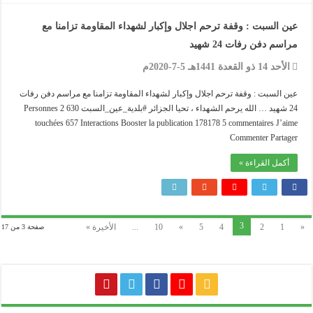
عين السبت : وقفة ترحم اجلال وإكبار لشهداء المقاومة تزامنا مع
مراسم دفن رفات 24 شهيد
الأحد 14 ذو القعدة 1441هـ 5-7-2020م
عين السبت : وقفة ترحم اجلال وإكبار لشهداء المقاومة تزامنا مع مراسم دفن رفات
24 شهيد … الله يرحم الشهداء ، تحيا الجزائر #بلدية_عين_السبت 2 630 Personnes
touchées 657 Interactions Booster la publication 178178 5 commentaires J’aime
Commenter Partager
أكمل القراءة »
3
«
1
2
4
5
»
10
...
الأخيرة »
صفحة 3 من 17