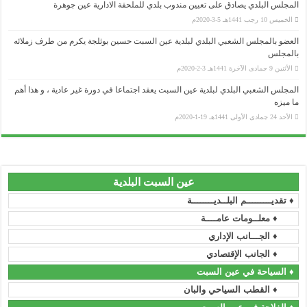
المجلس البلدي يصادق على تعيين مندوب بلدي للملحقة الادارية عين جوهرة
الخميس 10 رجب 1441هـ 5-3-2020م
العضو بالمجلس الشعبي البلدي لبلدية عين السبت حسين بوثلجة يكرم من طرف زملائه
بالمجلس
وزارة الداخلية و الجماعات المحلية
الأثنين 9 جمادى الآخرة 1441هـ 3-2-2020م
...........................................................................................................................................................................................................................
ولاية سطيف
المجلس الشعبي البلدي لبلدية عين السبت يعقد اجتماعا في دورة غير عادية ، و هذا أهم
ما ميزه
...........................................................................................................................................................................................................................
المجلس الشعبي الولائي _ سطيف
الأحد 24 جمادى الأولى 1441هـ 19-1-2020م
...........................................................................................................................................................................................................................
رئاسة الجمهورية
...........................................................................................................................................................................................................................
المجلس الدستوري
عين السبت البلدية
...........................................................................................................................................................................................................................
مجلس الأمة
♦ تقديـــــــــم البلــديــــــــة
...........................................................................................................................................................................................................................
رئاسة الحكومة
♦ معلــومات عامــــة
♦ الجـــانب الإداري
...........................................................................................................................................................................................................................
الجريدة الرسمية
♦ الجانب الإقتصادي
...........................................................................................................................................................................................................................
الأمانة العامة للحكومة
♦ السياحة في عين السبت
♦ القطب السياحي والبان
...........................................................................................................................................................................................................................
وزارة السكن و العمران و المدينة