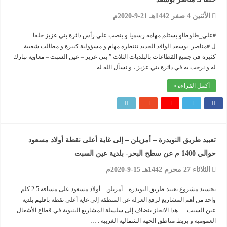
الأثنين 4 صفر 1442هـ 21-9-2020م
#علي_طاوطاو يستلم مهامه رسميا و ينصب على رأس دائرة بني عزيز خلفا
ل #مناصر_بوسعد الوافد الجديد تنتظره مهام و مسؤولية كبيرة و مطالب شعبية
كثيرة في جميع القطاعات بالبلديات الثلاث ” بني عزيز – عين السبت – معاوية نبارك
له و نرحب به في دائرة بني عزيز ، و نسأل الله له …
أكمل القراءة »
تعبيد طريق النويدرة – أمزيلن – إلى غاية أعلى نقطة أولاد مسعود
حوالي 1400 م عن سطح البحر- بلدية عين السبت
الثلاثاء 27 محرم 1442هـ 15-9-2020م
تجسيد مشروع تعبيد طريق النويدرة – أمزيلن – أولاد مسعود على مسافة 2.5 كلم …
واحد من أهم المشاريع لرفع العزلة عن المنطقة إلى غاية أعلى نقطة باقليم بلدية
عين السبت … هذا الانجاز ينضاف إلى سلسلة المشاريع البنيوية في قطاع الأشغال
العمومية و يربط مناطق الجهة الشمالية الغربية : …