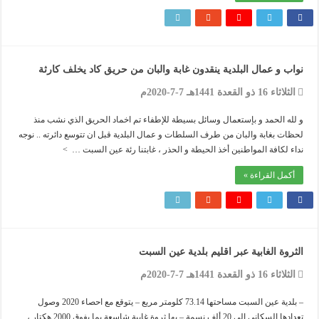
نواب و عمال البلدية ينقدون غابة والبان من حريق كاد يخلف كارثة
الثلاثاء 16 ذو القعدة 1441هـ 7-7-2020م
و لله الحمد و بإستعمال وسائل بسيطة للإطفاء تم اخماد الحريق الذي نشب منذ
لحظات بغابة والبان من طرف السلطات و عمال البلدية قبل ان تتوسع دائرته .. نوجه
نداء لكافة المواطنين أخذ الحيطة و الحذر ، غابتنا رئة عين السبت … >
أكمل القراءة »
الثروة الغابية عبر اقليم بلدية عين السبت
الثلاثاء 16 ذو القعدة 1441هـ 7-7-2020م
– بلدية عين السبت مساحتها 73.14 كلومتر مربع – يتوقع مع احصاء 2020 وصول
تعدادها السكاني الى 20 ألف نسمة – بها ثروة غابية شاسعة بما يفوق 2000 هكتار ،