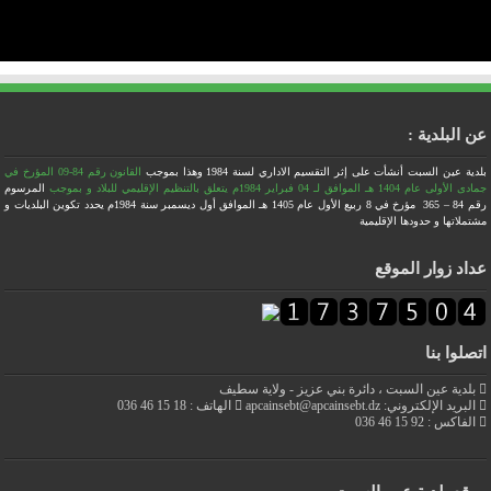
عن البلدية :
بلدية عين السبت أنشأت على إثر التقسيم الاداري لسنة 1984
وهذا بموجب
القانون رقم 84-09 المؤرخ في
جمادى الأولى عام 1404 هـ الموافق لـ 04 فبراير 1984م يتعلق بالتنظيم الإقليمي للبلاد
و بموجب
المرسوم
رقم 84 – 365 مؤرخ في 8 ربيع الأول عام 1405 هـ الموافق أول ديسمبر سنة 1984م يحدد تكوين البلديات و
مشتملاتها و حدودها الإقليمية
عداد زوار الموقع
اتصلوا بنا
بلدية عين السبت ، دائرة بني عزيز - ولاية سطيف
البريد الإلكتروني: apcainsebt@apcainsebt.dz
الهاتف : 18 15 46 036
الفاكس : 92 15 46 036