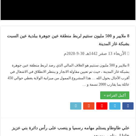
8 ملايير و 500 مليون سنتيم لربط منطقة عين جوهرة ببلدية عين السبت
بشبكة غاز المدينة
الأربعاء 13 صفر 1442هـ 30-9-2020م
8 ملايير و 500 مليون سنتيم هو الغلاف المالي الذي رصد لربط منطقة عين جوهرة
بشبكة غاز المدينة ، حيث تم تعيين مقاولة الانجاز و ينتظر الانطلاق في الاشغال في
أقرب الآجال بحول الله … هذا المشروع الممول من ميزانية الولاية يغطي حوالي 450
عائلة بما يقارب 2000 نسمة و …
أكمل القراءة »
علي طاوطاو يستلم مهامه رسميا و ينصب على رأس دائرة بني عزيز
خلفا لـ مناصر بوسعد