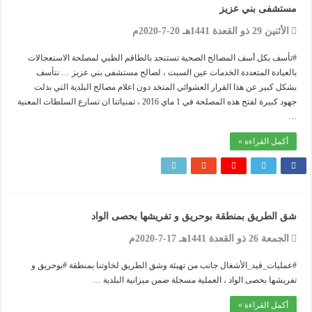
مستشفى بني عزيز
الأثنين 29 ذو القعدة 1441هـ 20-7-2020م
#تأسف بكل أسف المصالح الصحية تستنجد بالطاقم الطبي لمصلحة الاستعجالات
بالعيادة المتعددة الخدمات عين السبت ، لصالح مستشفى بني عزيز … نتأسف
بشكل كبير عن هذا القرار العشوائي المتخد دون اعلام مصالح البلدية التي بذلت
جهود كبيرة لفتح هذه المصلحة في 1 ماي 2016 ، تمنياتنا ان تسارع السلطات المعنية
…
أكمل القراءة »
شق الطريق بمنطقة بوحريق و تفريشها بحصى الواد
الجمعة 26 ذو القعدة 1441هـ 17-7-2020م
#عمليات_قيد_الأشغال جانب من تهيئة وشق الطريق لخاوتنا بمنطقة #بوحريق و
تفريشها بحصى الواد ، العملية مسجلة ضمن ميزانية البلدية …
أكمل القراءة »